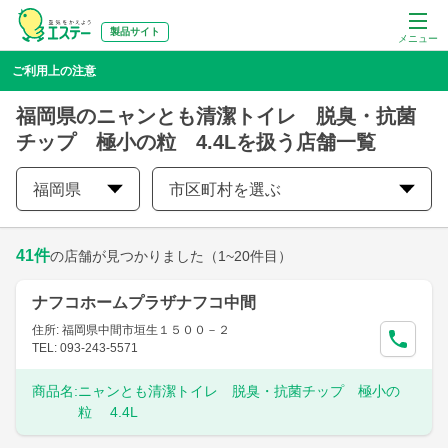
製品サイト
メニュー
ご利用上の注意
福岡県のニャンとも清潔トイレ 脱臭・抗菌
チップ 極小の粒 4.4Lを扱う店舗一覧
福岡県
市区町村を選ぶ
41
件
の店舗が見つかりました
（1~20件目）
ナフコホームプラザナフコ中間
住所: 福岡県中間市垣生１５００－２
TEL: 093-243-5571
商品名:
ニャンとも清潔トイレ 脱臭・抗菌チップ 極小の
粒 4.4L