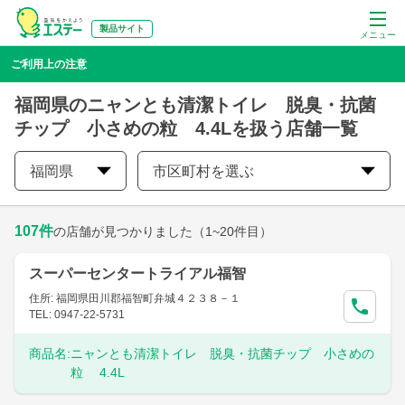
製品サイト
メニュー
ご利用上の注意
福岡県のニャンとも清潔トイレ 脱臭・抗菌
チップ 小さめの粒 4.4Lを扱う店舗一覧
福岡県
市区町村を選ぶ
107
件
の店舗が見つかりました
（1~20件目）
スーパーセンタートライアル福智
住所: 福岡県田川郡福智町弁城４２３８－１
TEL: 0947-22-5731
商品名:
ニャンとも清潔トイレ 脱臭・抗菌チップ 小さめの
粒 4.4L