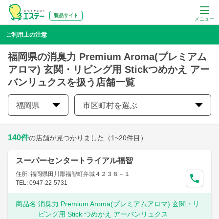
製品サイト
メニュー
ご利用上の注意
福岡県の消臭力 Premium Aroma(プレミアム
アロマ) 玄関・リビング用 Stickつめかえ アー
バンリュクスを扱う店舗一覧
福岡県
市区町村を選ぶ
140
件
の店舗が見つかりました
（1~20件目）
スーパーセンタートライアル福智
住所: 福岡県田川郡福智町弁城４２３８－１
TEL: 0947-22-5731
商品名:
消臭力 Premium Aroma(プレミアムアロマ) 玄関・リ
ビング用 Stick つめかえ アーバンリュクス