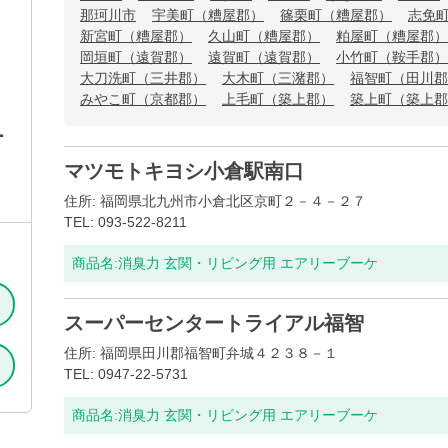
那珂川市
宇美町（糟屋郡）
篠栗町（糟屋郡）
志免
新宮町（糟屋郡）
久山町（糟屋郡）
粕屋町（糟屋郡）
岡垣町（遠賀郡）
遠賀町（遠賀郡）
小竹町（鞍手郡）
大刀洗町（三井郡）
大木町（三潴郡）
福智町（田川郡
みやこ町（京都郡）
上毛町（築上郡）
築上町（築上郡
ー
マツモトキヨシ小倉駅南口
住所: 福岡県北九州市小倉北区京町２－４－２７
TEL: 093-522-8211
商品名:
消臭力 玄関・リビング用 エアリーブーケ
スーパーセンタートライアル福智
住所: 福岡県田川郡福智町弁城４２３８－１
TEL: 0947-22-5731
商品名:
消臭力 玄関・リビング用 エアリーブーケ