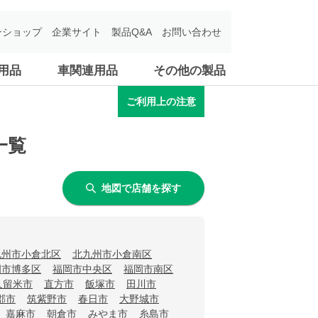
ンショップ
企業サイト
製品Q&A
お問い合わせ
用品
車関連用品
その他の製品
ご利用上の注意
一覧
地図で店舗を探す
九州市小倉北区
北九州市小倉南区
岡市博多区
福岡市中央区
福岡市南区
久留米市
直方市
飯塚市
田川市
郡市
筑紫野市
春日市
大野城市
嘉麻市
朝倉市
みやま市
糸島市