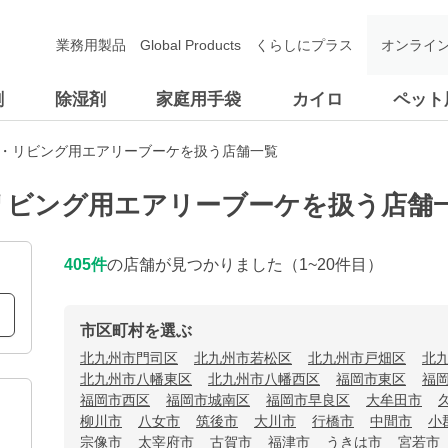
業務用製品
Global Products
くらしにプラス
オンライ
剤
除湿剤
家庭用手袋
カイロ
ペット
関・リビング用エアリーブーケを扱う店舗一覧
リビング用エアリーブーケを扱う店舗
405
件
の店舗が見つかりました
（1~20件目）
市区町村を選ぶ
北九州市門司区
北九州市若松区
北九州市戸畑区
北
北九州市八幡東区
北九州市八幡西区
福岡市東区
福
福岡市西区
福岡市城南区
福岡市早良区
大牟田市
柳川市
八女市
筑後市
大川市
行橋市
中間市
小
宗像市
太宰府市
古賀市
福津市
うきは市
宮若市