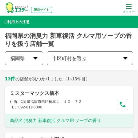
製品サイト
メニュー
ご利用上の注意
福岡県の消臭力 新車復活 クルマ用ソープの香
りを扱う店舗一覧
福岡県
市区町村を選ぶ
13
件
の店舗が見つかりました
（1~13件目）
ミスターマックス橋本
住所: 福岡県福岡市西区橋本１－１０－７２
TEL: 092-811-6800
商品名:
消臭力 新車復活 クルマ用 ソープの香り