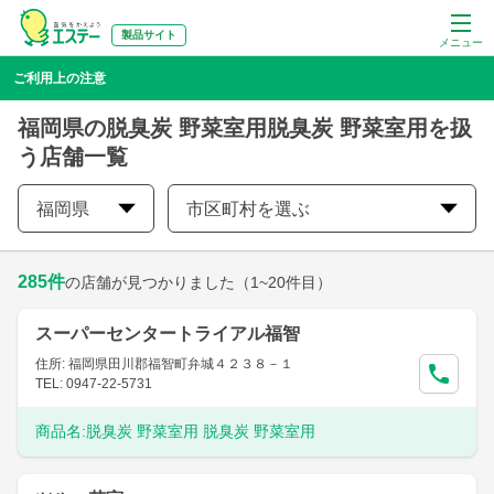
製品サイト
メニュー
ご利用上の注意
福岡県の脱臭炭 野菜室用脱臭炭 野菜室用を扱
う店舗一覧
福岡県
市区町村を選ぶ
285
件
の店舗が見つかりました
（1~20件目）
スーパーセンタートライアル福智
住所: 福岡県田川郡福智町弁城４２３８－１
TEL: 0947-22-5731
商品名:
脱臭炭 野菜室用 脱臭炭 野菜室用