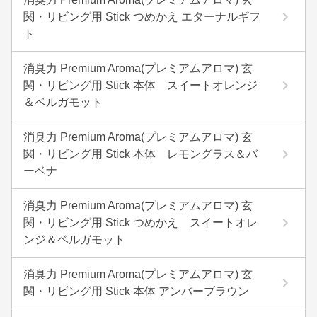
関・リビング用 Stick つめかえ エターナルギフ
ト
消臭力 Premium Aroma(プレミアムアロマ) 玄
関・リビング用 Stick 本体 スイートオレンジ
＆ベルガモット
消臭力 Premium Aroma(プレミアムアロマ) 玄
関・リビング用 Stick 本体 レモングラス＆バ
ーベナ
消臭力 Premium Aroma(プレミアムアロマ) 玄
関・リビング用 Stick つめかえ スイートオレ
ンジ＆ベルガモット
消臭力 Premium Aroma(プレミアムアロマ) 玄
関・リビング用 Stick 本体 アンバーブラウン