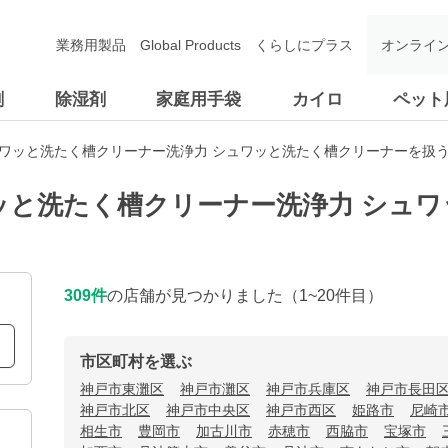
業務用製品
Global Products
くらしにプラス
オンライ
剤
除湿剤
家庭用手袋
カイロ
ペット
ュワッと洗たく槽クリーナー洗浄力 シュワッと洗たく槽クリーナーを扱
ッと洗たく槽クリーナー洗浄力 シュ
309
件
の店舗が見つかりました
（1~20件目）
市区町村を選ぶ
神戸市東灘区
神戸市灘区
神戸市兵庫区
神戸市長田
神戸市北区
神戸市中央区
神戸市西区
姫路市
尼崎
相生市
豊岡市
加古川市
赤穂市
西脇市
宝塚市