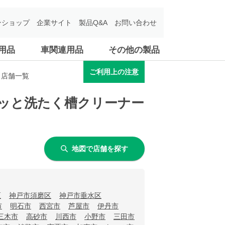
ンショップ
企業サイト
製品Q&A
お問い合わせ
用品
車関連用品
その他の製品
ご利用上の注意
う店舗一覧
ワッと洗たく槽クリーナー
地図で店舗を探す
区
神戸市須磨区
神戸市垂水区
市
明石市
西宮市
芦屋市
伊丹市
三木市
高砂市
川西市
小野市
三田市