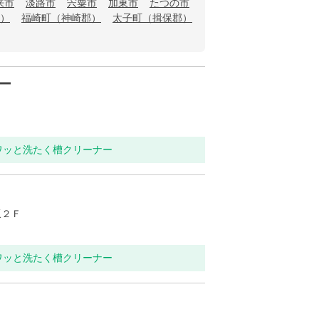
来市
淡路市
宍粟市
加東市
たつの市
）
福崎町（神崎郡）
太子町（揖保郡）
ー
ワッと洗たく槽クリーナー
坂２Ｆ
ワッと洗たく槽クリーナー