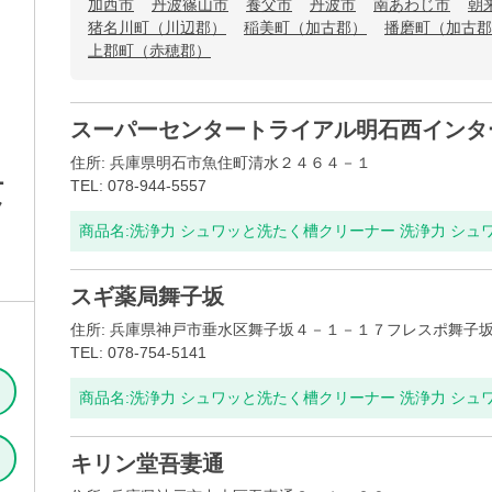
加西市
丹波篠山市
養父市
丹波市
南あわじ市
朝
猪名川町（川辺郡）
稲美町（加古郡）
播磨町（加古郡
上郡町（赤穂郡）
スーパーセンタートライアル明石西インタ
住所: 兵庫県明石市魚住町清水２４６４－１
ー
TEL: 078-944-5557
ク
商品名:
洗浄力 シュワッと洗たく槽クリーナー 洗浄力 シュ
スギ薬局舞子坂
住所: 兵庫県神戸市垂水区舞子坂４－１－１７フレスポ舞子
TEL: 078-754-5141
商品名:
洗浄力 シュワッと洗たく槽クリーナー 洗浄力 シュ
キリン堂吾妻通