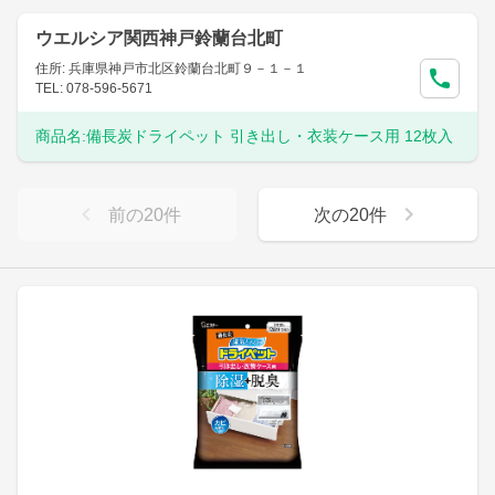
ウエルシア関西神戸鈴蘭台北町
住所: 兵庫県神戸市北区鈴蘭台北町９－１－１
TEL: 078-596-5671
商品名:
備長炭ドライペット 引き出し・衣装ケース用 12枚入
前の
20
件
次の
20
件