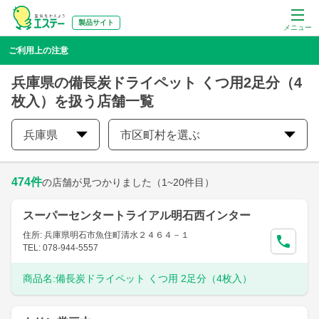
製品サイト
メニュー
ご利用上の注意
兵庫県の備長炭ドライペット くつ用2足分（4
枚入）を扱う店舗一覧
兵庫県
市区町村を選ぶ
474
件
の店舗が見つかりました
（1~20件目）
スーパーセンタートライアル明石西インター
住所: 兵庫県明石市魚住町清水２４６４－１
TEL: 078-944-5557
商品名:
備長炭ドライペット くつ用 2足分（4枚入）