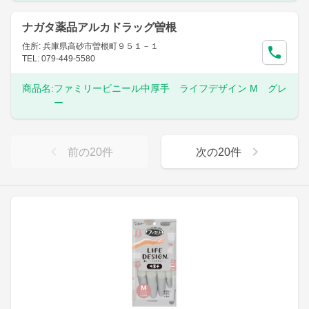
ナガタ薬品アルカドラッグ曽根
住所: 兵庫県高砂市曽根町９５１－１
TEL: 079-449-5580
商品名:
ファミリービニール中厚手 ライフデザイン M グレ
ー
前の
20
件
次の
20
件