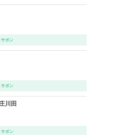
ュサボン
ュサボン
庄川田
ュサボン