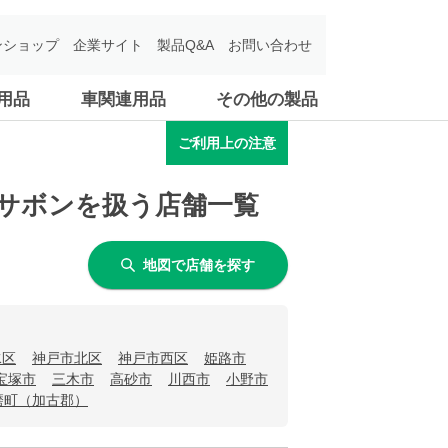
ンショップ
企業サイト
製品Q&A
お問い合わせ
用品
車関連用品
その他の製品
ご利用上の注意
リュサボンを扱う店舗一覧
地図で店舗を探す
水区
神戸市北区
神戸市西区
姫路市
宝塚市
三木市
高砂市
川西市
小野市
磨町（加古郡）