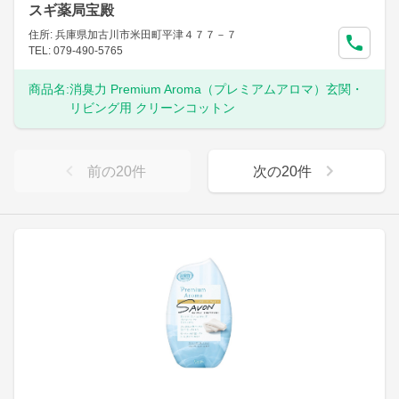
スギ薬局宝殿
住所: 兵庫県加古川市米田町平津４７７－７
TEL: 079-490-5765
商品名:
消臭力 Premium Aroma（プレミアムアロマ）玄関・
リビング用 クリーンコットン
前の
20
件
次の
20
件