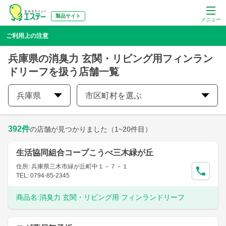
製品サイト
メニュー
ご利用上の注意
兵庫県の消臭力 玄関・リビング用フィンラン
ドリーフを扱う店舗一覧
兵庫県
市区町村を選ぶ
392
件
の店舗が見つかりました
（1~20件目）
生活協同組合コープこうべ三木緑が丘
住所: 兵庫県三木市緑が丘町中１－７－１
TEL: 0794-85-2345
商品名:
消臭力 玄関・リビング用 フィンランドリーフ