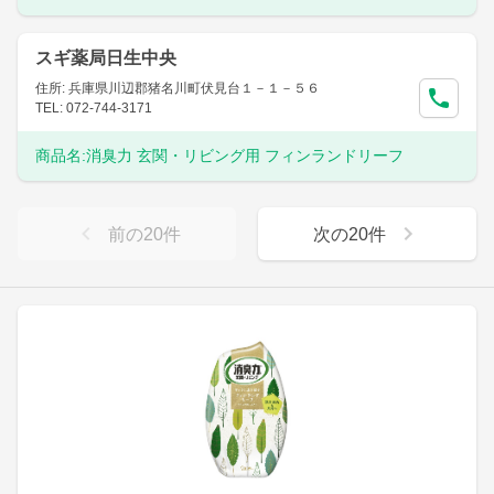
スギ薬局日生中央
住所: 兵庫県川辺郡猪名川町伏見台１－１－５６
TEL: 072-744-3171
商品名:
消臭力 玄関・リビング用 フィンランドリーフ
前の
20
件
次の
20
件