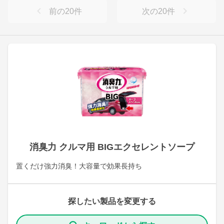
前の
20
件
次の
20
件
消臭力 クルマ用 BIGエクセレントソープ
置くだけ強力消臭！大容量で効果長持ち
探したい製品を変更する