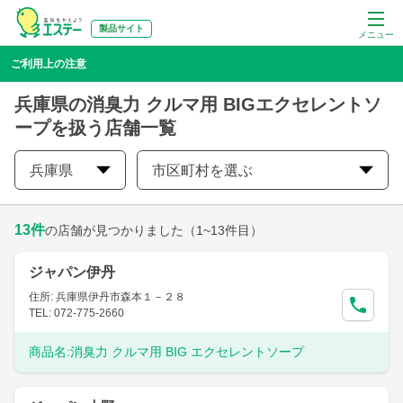
製品サイト
メニュー
ご利用上の注意
兵庫県の消臭力 クルマ用 BIGエクセレントソ
ープを扱う店舗一覧
兵庫県
市区町村を選ぶ
13
件
の店舗が見つかりました
（1~13件目）
ジャパン伊丹
住所: 兵庫県伊丹市森本１－２８
TEL: 072-775-2660
商品名:
消臭力 クルマ用 BIG エクセレントソープ