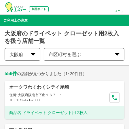
製品サイト
メニュー
ご利用上の注意
大阪府のドライペット クローゼット用2枚入
を扱う店舗一覧
大阪府
市区町村を選ぶ
556
件
の店舗が見つかりました
（1~20件目）
オークワわくわくシテイ尾崎
住所: 大阪府阪南市下出１６７－１
TEL: 072-471-7000
商品名:
ドライペット クローゼット用 2枚入