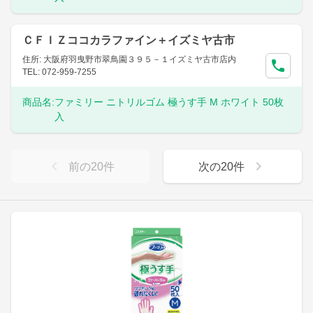
ＣＦＩＺココカラファイン＋イズミヤ古市
住所: 大阪府羽曳野市翠鳥園３９５－１イズミヤ古市店内
TEL: 072-959-7255
商品名:
ファミリー ニトリルゴム 極うす手 M ホワイト 50枚
入
前の
20
件
次の
20
件