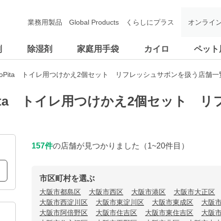
業務用製品
Global Products
くらしにプラス
オンライ
剤
除湿剤
家庭用手袋
カイロ
ペット
oPita トイレ用つけかえ2個セット リフレッシュサボンを扱う店舗一
Pita トイレ用つけかえ2個セット 
157
件
の店舗が見つかりました
（1~20件目）
市区町村を選ぶ
大阪市都島区
大阪市西区
大阪市港区
大阪市大正区
大阪市西淀川区
大阪市東淀川区
大阪市東成区
大阪
大阪市阿倍野区
大阪市住吉区
大阪市東住吉区
大阪