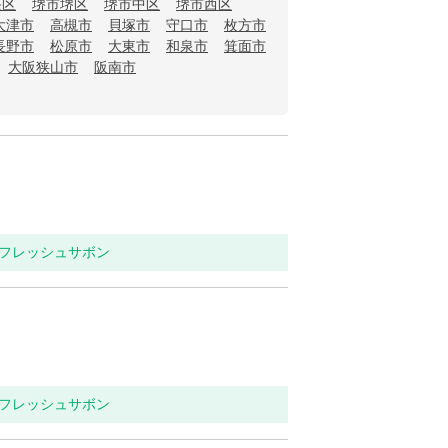
央区
堺市堺区
堺市中区
堺市西区
大津市
高槻市
貝塚市
守口市
枚方市
長野市
松原市
大東市
和泉市
箕面市
大阪狭山市
阪南市
リフレッシュサボン
リフレッシュサボン