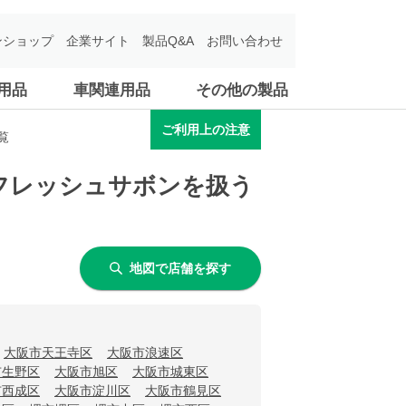
ンショップ
企業サイト
製品Q&A
お問い合わせ
用品
車関連用品
その他の製品
ご利用上の注意
覧
リフレッシュサボンを扱う
地図で店舗を探す
大阪市天王寺区
大阪市浪速区
市生野区
大阪市旭区
大阪市城東区
市西成区
大阪市淀川区
大阪市鶴見区