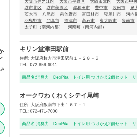
大阪市住之江区
大阪市平野区
大阪市北区
大阪市中
堺市北区
堺市美原区
岸和田市
豊中市
吹田市
泉
茨木市
八尾市
泉佐野市
富田林市
寝屋川市
河内
羽曳野市
門真市
摂津市
高石市
東大阪市
泉南市
太子町（南河内郡）
河南町（南河内郡）
キリン堂津田駅前
か
ン
住所: 大阪府枚方市津田駅前１－２８－５
TEL: 072-859-6011
しみ
商品名:
消臭力 DeoPita トイレ用 つけかえ2個セット 
オークワわくわくシテイ尾崎
住所: 大阪府阪南市下出１６７－１
TEL: 072-471-7000
商品名:
消臭力 DeoPita トイレ用 つけかえ2個セット 