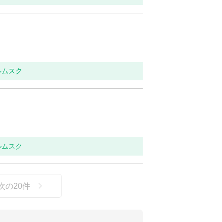
ルムスク
ルムスク
次の
20
件