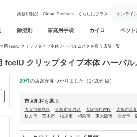
業務用製品
Global Products
くらしにプラス
オンライ
剤
除湿剤
家庭用手袋
カイロ
ペット
マ用 feelU クリップタイプ本体 ハーバルムスクを扱う店舗一覧
 feelU クリップタイプ本体 ハー
20
件
の店舗が見つかりました
（1~20件目）
市区町村を選ぶ
大阪市福島区
大阪市東成区
大阪市住吉区
大阪市淀
枚方市
茨木市
松原市
和泉市
東大阪市
交野市