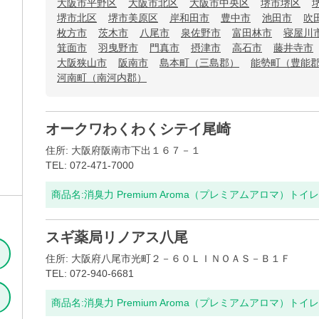
大阪市平野区
大阪市北区
大阪市中央区
堺市堺区
堺市北区
堺市美原区
岸和田市
豊中市
池田市
吹
枚方市
茨木市
八尾市
泉佐野市
富田林市
寝屋川
箕面市
羽曳野市
門真市
摂津市
高石市
藤井寺市
大阪狭山市
阪南市
島本町（三島郡）
能勢町（豊能
河南町（南河内郡）
オークワわくわくシテイ尾崎
住所: 大阪府阪南市下出１６７－１
TEL: 072-471-7000
商品名:
消臭力 Premium Aroma（プレミアムアロマ）ト
スギ薬局リノアス八尾
住所: 大阪府八尾市光町２－６０ＬＩＮＯＡＳ－Ｂ１Ｆ
TEL: 072-940-6681
商品名:
消臭力 Premium Aroma（プレミアムアロマ）ト