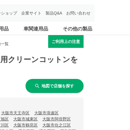
ンショップ
企業サイト
製品Q&A
お問い合わせ
用品
車関連用品
その他の製品
ご利用上の注意
舗一覧
イレ用クリーンコットンを
地図で店舗を探す
大阪市天王寺区
大阪市浪速区
市旭区
大阪市城東区
大阪市阿倍野区
淀川区
大阪市鶴見区
大阪市住之江区