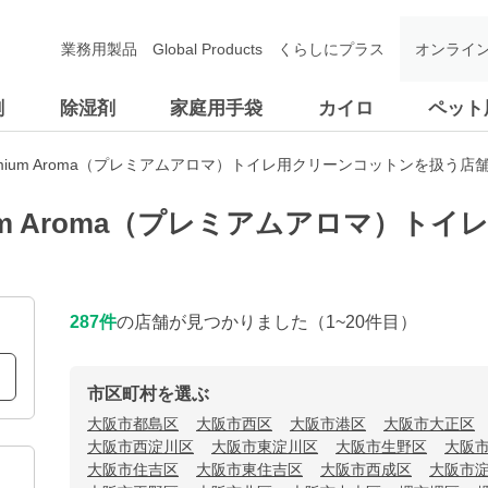
業務用製品
Global Products
くらしにプラス
オンライ
剤
除湿剤
家庭用手袋
カイロ
ペット
emium Aroma（プレミアムアロマ）トイレ用クリーンコットンを扱う店
ium Aroma（プレミアムアロマ）ト
287
件
の店舗が見つかりました
（1~20件目）
市区町村を選ぶ
大阪市都島区
大阪市西区
大阪市港区
大阪市大正区
大阪市西淀川区
大阪市東淀川区
大阪市生野区
大阪
大阪市住吉区
大阪市東住吉区
大阪市西成区
大阪市