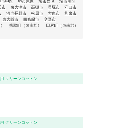
堺市中区
堺市東区
堺市西区
堺市南区
田市
泉大津市
高槻市
貝塚市
守口市
市
河内長野市
松原市
大東市
和泉市
東大阪市
四條畷市
交野市
郡）
熊取町（泉南郡）
田尻町（泉南郡）
イレ用 クリーンコットン
イレ用 クリーンコットン