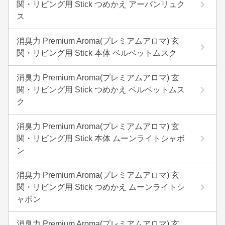
関・リビング用 Stick つめかえ アーバンリュク
ス
消臭力 Premium Aroma(プレミアムアロマ) 玄
関・リビング用 Stick 本体 ベルベットムスク
消臭力 Premium Aroma(プレミアムアロマ) 玄
関・リビング用 Stick つめかえ ベルベットムス
ク
消臭力 Premium Aroma(プレミアムアロマ) 玄
関・リビング用 Stick 本体 ムーンライトシャボ
ン
消臭力 Premium Aroma(プレミアムアロマ) 玄
関・リビング用 Stick つめかえ ムーンライトシ
ャボン
消臭力 Premium Aroma(プレミアムアロマ) 玄