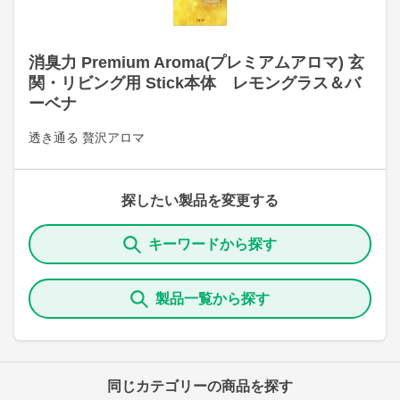
消臭力 Premium Aroma(プレミアムアロマ) 玄
関・リビング用 Stick本体 レモングラス＆バ
ーベナ
透き通る 贅沢アロマ
探したい製品を変更する
キーワードから探す
製品一覧から探す
同じカテゴリーの商品を探す