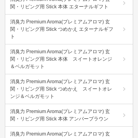
関・リビング用 Stick 本体 エターナルギフト
消臭力 Premium Aroma(プレミアムアロマ) 玄
関・リビング用 Stick つめかえ エターナルギフ
ト
消臭力 Premium Aroma(プレミアムアロマ) 玄
関・リビング用 Stick 本体 スイートオレンジ
＆ベルガモット
消臭力 Premium Aroma(プレミアムアロマ) 玄
関・リビング用 Stick つめかえ スイートオレ
ンジ＆ベルガモット
消臭力 Premium Aroma(プレミアムアロマ) 玄
関・リビング用 Stick 本体 アンバーブラウン
消臭力 Premium Aroma(プレミアムアロマ) 玄