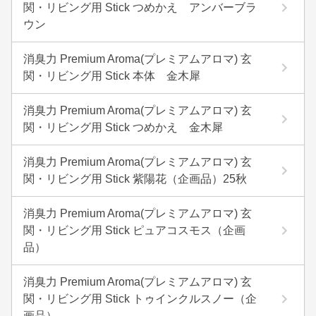
関・リビング用 Stick つめかえ アンバーブラ
ウン
消臭力 Premium Aroma(プレミアムアロマ) 玄
関・リビング用 Stick 本体 金木犀
消臭力 Premium Aroma(プレミアムアロマ) 玄
関・リビング用 Stick つめかえ 金木犀
消臭力 Premium Aroma(プレミアムアロマ) 玄
関・リビング用 Stick 紫陽花（企画品）25秋
消臭力 Premium Aroma(プレミアムアロマ) 玄
関・リビング用 Stick ピュアコスモス（企画
品）
消臭力 Premium Aroma(プレミアムアロマ) 玄
関・リビング用 Stick トゥインクルスノー（企
画品）