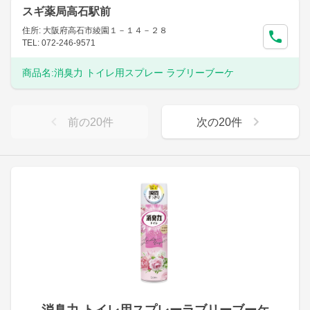
スギ薬局高石駅前
住所: 大阪府高石市綾園１－１４－２８
TEL: 072-246-9571
商品名:
消臭力 トイレ用スプレー ラブリーブーケ
前の
20
件
次の
20
件