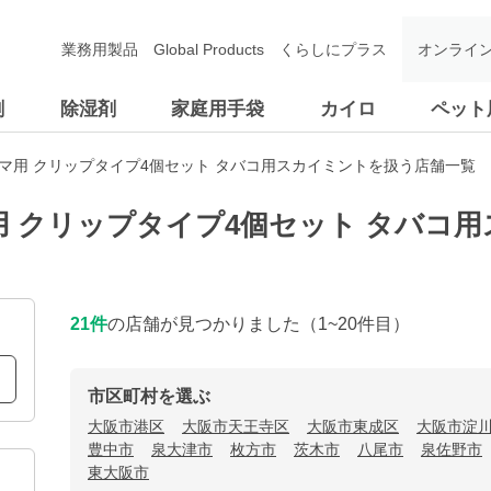
業務用製品
Global Products
くらしにプラス
オンライ
剤
除湿剤
家庭用手袋
カイロ
ペット
マ用 クリップタイプ4個セット タバコ用スカイミントを扱う店舗一覧
用 クリップタイプ4個セット タバコ
21
件
の店舗が見つかりました
（1~20件目）
市区町村を選ぶ
大阪市港区
大阪市天王寺区
大阪市東成区
大阪市淀
豊中市
泉大津市
枚方市
茨木市
八尾市
泉佐野市
東大阪市