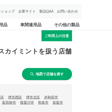
ンショップ
企業サイト
製品Q&A
お問い合わせ
用品
車関連用品
その他の製品
ご利用上の注意
用スカイミントを扱う店舗
地図で店舗を探す
川区
堺市西区
堺市北区
岸和田市
富田林市
寝屋川市
和泉市
箕面市