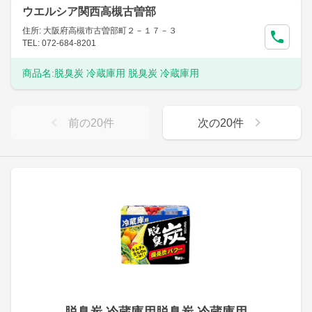
ウエルシア関西高槻古曽部
住所: 大阪府高槻市古曽部町２－１７－３
TEL: 072-684-8201
商品名:
脱臭炭 冷蔵庫用 脱臭炭 冷蔵庫用
前の
20
件
次の
20
件