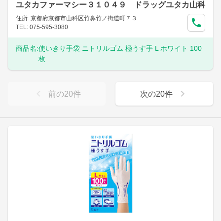
ユタカファーマシー３１０４９ ドラッグユタカ山科
住所: 京都府京都市山科区竹鼻竹ノ街道町７３
TEL: 075-595-3080
商品名:
使いきり手袋 ニトリルゴム 極うす手 L ホワイト 100
枚
前の
20
件
次の
20
件