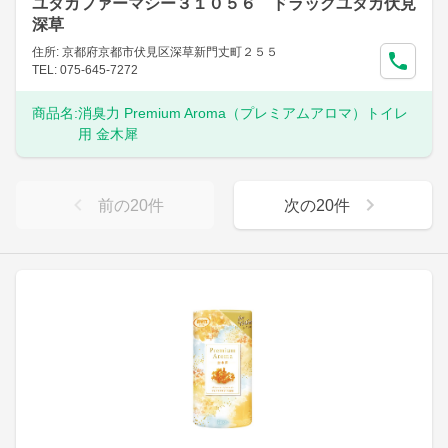
ユタカファーマシー３１０５６ ドラッグユタカ伏見
深草
住所: 京都府京都市伏見区深草新門丈町２５５
TEL: 075-645-7272
商品名:
消臭力 Premium Aroma（プレミアムアロマ）トイレ
用 金木犀
前の
20
件
次の
20
件