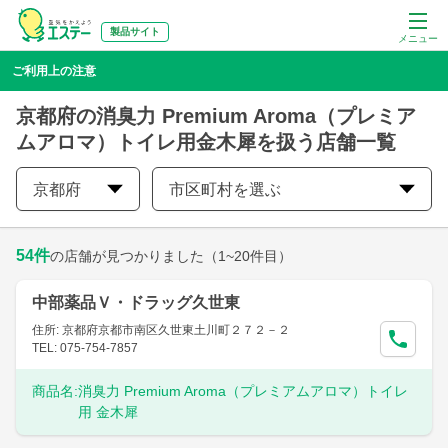
製品サイト
メニュー
ご利用上の注意
京都府の消臭力 Premium Aroma（プレミア
ムアロマ）トイレ用金木犀を扱う店舗一覧
京都府
市区町村を選ぶ
54
件
の店舗が見つかりました
（1~20件目）
中部薬品Ｖ・ドラッグ久世東
住所: 京都府京都市南区久世東土川町２７２－２
TEL: 075-754-7857
商品名:
消臭力 Premium Aroma（プレミアムアロマ）トイレ
用 金木犀