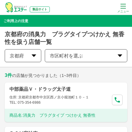
製品サイト
メニュー
ご利用上の注意
京都府の消臭力 プラグタイプつけかえ 無香
性を扱う店舗一覧
京都府
市区町村を選ぶ
3
件
の店舗が見つかりました
（1~3件目）
中部薬品Ｖ・ドラッグ太子道
住所: 京都府京都市中京区西ノ京小堀池町１０－１
TEL: 075-354-6986
商品名:
消臭力 プラグタイプ つけかえ 無香性