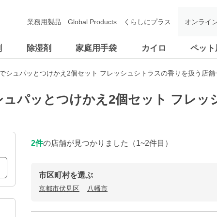
業務用製品
Global Products
くらしにプラス
オンライ
剤
除湿剤
家庭用手袋
カイロ
ペット
動でシュパッとつけかえ2個セット フレッシュシトラスの香りを扱う店舗
シュパッとつけかえ2個セット フレ
2
件
の店舗が見つかりました
（1~2件目）
市区町村を選ぶ
京都市伏見区
八幡市