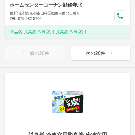
ホームセンターコーナン勧修寺北
住所: 京都府京都市山科区勧修寺西北出町８
TEL: 075-582-5700
商品名:
脱臭炭 冷凍室用 脱臭炭 冷凍室用
前の
20
件
次の
20
件