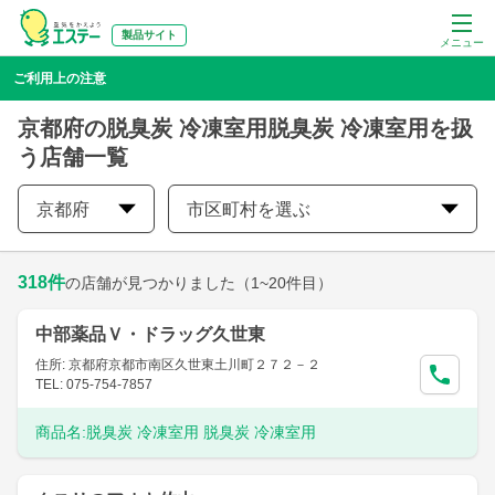
製品サイト
メニュー
ご利用上の注意
京都府の脱臭炭 冷凍室用脱臭炭 冷凍室用を扱
う店舗一覧
京都府
市区町村を選ぶ
318
件
の店舗が見つかりました
（1~20件目）
中部薬品Ｖ・ドラッグ久世東
住所: 京都府京都市南区久世東土川町２７２－２
TEL: 075-754-7857
商品名:
脱臭炭 冷凍室用 脱臭炭 冷凍室用