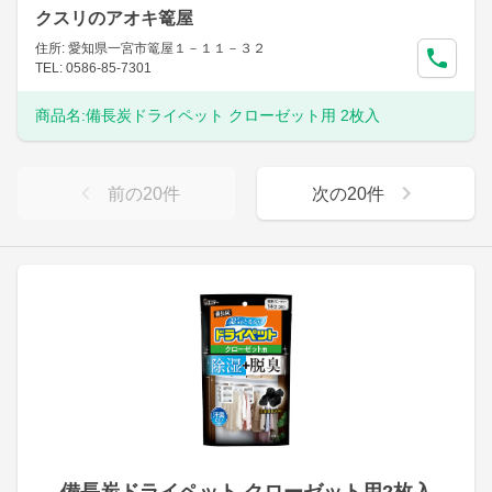
クスリのアオキ篭屋
住所: 愛知県一宮市篭屋１－１１－３２
TEL: 0586-85-7301
商品名:
備長炭ドライペット クローゼット用 2枚入
前の
20
件
次の
20
件