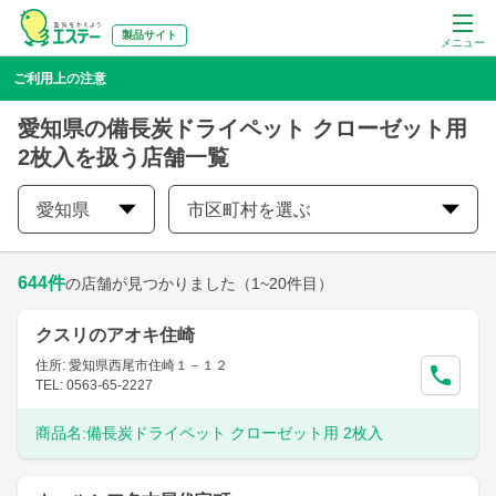
製品サイト
メニュー
ご利用上の注意
愛知県の備長炭ドライペット クローゼット用
2枚入を扱う店舗一覧
愛知県
市区町村を選ぶ
644
件
の店舗が見つかりました
（1~20件目）
クスリのアオキ住崎
住所: 愛知県西尾市住崎１－１２
TEL: 0563-65-2227
商品名:
備長炭ドライペット クローゼット用 2枚入