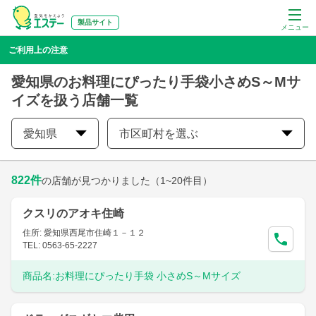
製品サイト
メニュー
ご利用上の注意
愛知県のお料理にぴったり手袋小さめS～Mサ
イズを扱う店舗一覧
愛知県
市区町村を選ぶ
822
件
の店舗が見つかりました
（1~20件目）
クスリのアオキ住崎
住所: 愛知県西尾市住崎１－１２
TEL: 0563-65-2227
商品名:
お料理にぴったり手袋 小さめS～Mサイズ