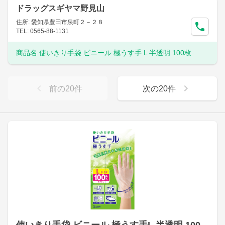
ドラッグスギヤマ野見山
住所: 愛知県豊田市泉町２－２８
TEL: 0565-88-1131
商品名:
使いきり手袋 ビニール 極うす手 L 半透明 100枚
前の
20
件
次の
20
件