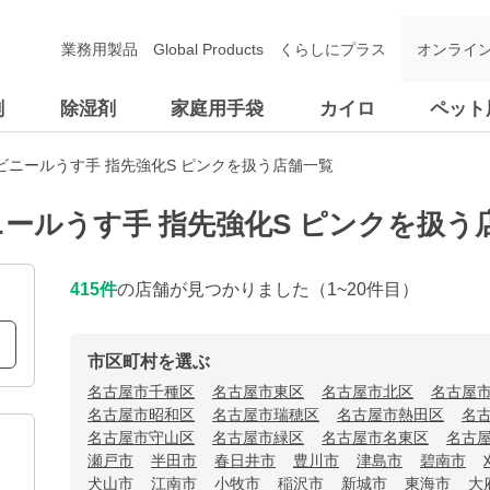
業務用製品
Global Products
くらしにプラス
オンライ
剤
除湿剤
家庭用手袋
カイロ
ペット
ビニールうす手 指先強化S ピンクを扱う店舗一覧
ールうす手 指先強化S ピンクを扱う
415
件
の店舗が見つかりました
（1~20件目）
市区町村を選ぶ
名古屋市千種区
名古屋市東区
名古屋市北区
名古屋
名古屋市昭和区
名古屋市瑞穂区
名古屋市熱田区
名
名古屋市守山区
名古屋市緑区
名古屋市名東区
名古
瀬戸市
半田市
春日井市
豊川市
津島市
碧南市
犬山市
江南市
小牧市
稲沢市
新城市
東海市
大