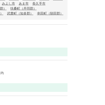
みよし市
あま市
長久手市
郡）
扶桑町（丹羽郡）
）
武豊町（知多郡）
幸田町（額田郡）
店内