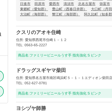
日進市
田原市
愛西市
清須市
北名古屋市
弥富市
東郷町（愛知郡）
豊山町（西春日井郡）
大口町（丹羽
大治町（海部郡）
蟹江町（海部郡）
阿久比町（知多郡
クスリのアオキ住崎
強
住所: 愛知県西尾市住崎１－１２
TEL: 0563-65-2227
商品名:
ファミリービニールうす手 指先強化 S ピンク
ドラッグスギヤマ柴田
住所: 愛知県名古屋市南区鳴浜町５－１－１エディオン柴田
TEL: 052-627-0781
商品名:
ファミリービニールうす手 指先強化 S ピンク
ヨシヅヤ師勝