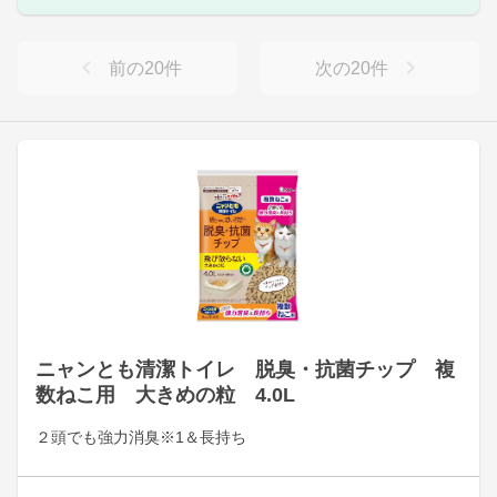
前の
20
件
次の
20
件
ニャンとも清潔トイレ 脱臭・抗菌チップ 複
数ねこ用 大きめの粒 4.0L
２頭でも強力消臭※1＆長持ち