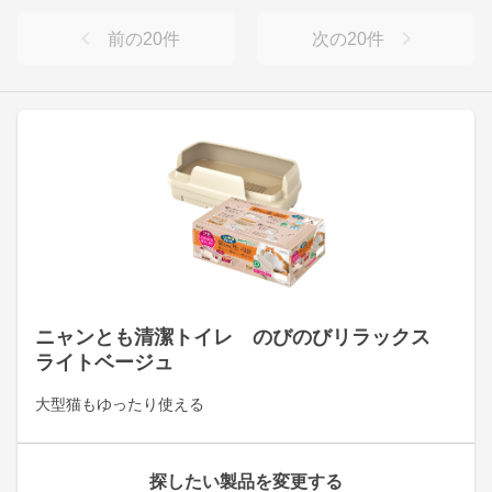
前の
20
件
次の
20
件
ニャンとも清潔トイレ のびのびリラックス
ライトベージュ
大型猫もゆったり使える
探したい製品を変更する