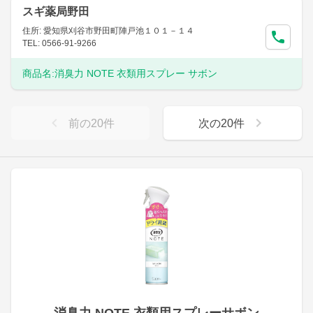
スギ薬局野田
住所: 愛知県刈谷市野田町陣戸池１０１－１４
TEL: 0566-91-9266
商品名:
消臭力 NOTE 衣類用スプレー サボン
前の
20
件
次の
20
件