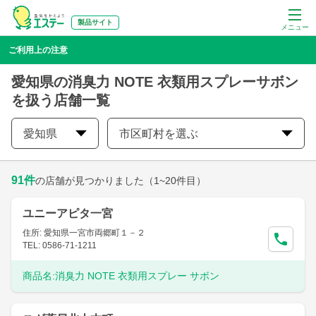
製品サイト
メニュー
ご利用上の注意
愛知県の消臭力 NOTE 衣類用スプレーサボン
を扱う店舗一覧
愛知県
市区町村を選ぶ
91
件
の店舗が見つかりました
（1~20件目）
ユニーアピタ一宮
住所: 愛知県一宮市両郷町１－２
TEL: 0586-71-1211
商品名:
消臭力 NOTE 衣類用スプレー サボン