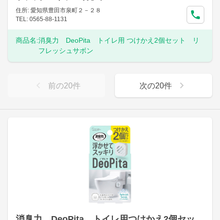
住所: 愛知県豊田市泉町２－２８
TEL: 0565-88-1131
商品名:
消臭力 DeoPita トイレ用 つけかえ2個セット リ
フレッシュサボン
前の
20
件
次の
20
件
消臭力 DeoPita トイレ用つけかえ2個セッ