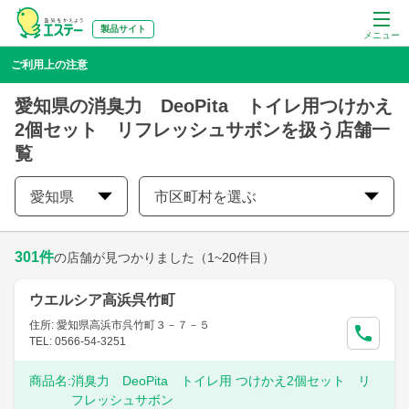
製品サイト
メニュー
ご利用上の注意
愛知県の消臭力 DeoPita トイレ用つけかえ
2個セット リフレッシュサボンを扱う店舗一
覧
愛知県
市区町村を選ぶ
301
件
の店舗が見つかりました
（1~20件目）
ウエルシア高浜呉竹町
住所: 愛知県高浜市呉竹町３－７－５
TEL: 0566-54-3251
商品名:
消臭力 DeoPita トイレ用 つけかえ2個セット リ
フレッシュサボン