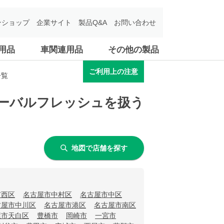
ンショップ
企業サイト
製品Q&A
お問い合わせ
用品
車関連用品
その他の製品
ご利用上の注意
一覧
 ハーバルフレッシュを扱う
地図で店舗を探す
市西区
名古屋市中村区
名古屋市中区
古屋市中川区
名古屋市港区
名古屋市南区
屋市天白区
豊橋市
岡崎市
一宮市