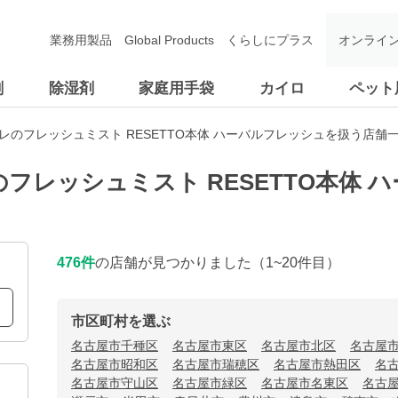
業務用製品
Global Products
くらしにプラス
オンライ
剤
除湿剤
家庭用手袋
カイロ
ペット
レのフレッシュミスト RESETTO本体 ハーバルフレッシュを扱う店舗
フレッシュミスト RESETTO本体
476
件
の店舗が見つかりました
（1~20件目）
市区町村を選ぶ
名古屋市千種区
名古屋市東区
名古屋市北区
名古屋
名古屋市昭和区
名古屋市瑞穂区
名古屋市熱田区
名
名古屋市守山区
名古屋市緑区
名古屋市名東区
名古