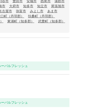
刈谷市
豊田市
安城市
西尾市
蒲郡市
海市
大府市
知多市
知立市
尾張旭市
名古屋市
弥富市
みよし市
あま市
大口町（丹羽郡）
扶桑町（丹羽郡）
）
東浦町（知多郡）
武豊町（知多郡）
 ハーバルフレッシュ
 ハーバルフレッシュ