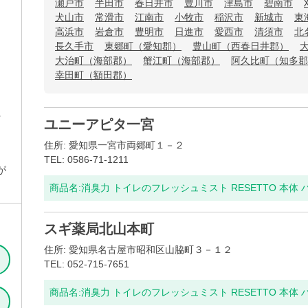
瀬戸市
半田市
春日井市
豊川市
津島市
碧南市
犬山市
常滑市
江南市
小牧市
稲沢市
新城市
東
高浜市
岩倉市
豊明市
日進市
愛西市
清須市
北
長久手市
東郷町（愛知郡）
豊山町（西春日井郡）
大治町（海部郡）
蟹江町（海部郡）
阿久比町（知多郡
幸田町（額田郡）
ト
ユニーアピタ一宮
住所: 愛知県一宮市両郷町１－２
TEL: 0586-71-1211
が
商品名:
消臭力 トイレのフレッシュミスト RESETTO 本体
スギ薬局北山本町
住所: 愛知県名古屋市昭和区山脇町３－１２
TEL: 052-715-7651
商品名:
消臭力 トイレのフレッシュミスト RESETTO 本体