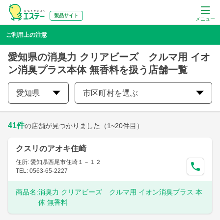
製品サイト
メニュー
ご利用上の注意
愛知県の消臭力 クリアビーズ クルマ用 イオ
ン消臭プラス本体 無香料を扱う店舗一覧
愛知県
市区町村を選ぶ
41
件
の店舗が見つかりました
（1~20件目）
クスリのアオキ住崎
住所: 愛知県西尾市住崎１－１２
TEL: 0563-65-2227
商品名:
消臭力 クリアビーズ クルマ用 イオン消臭プラス 本
体 無香料