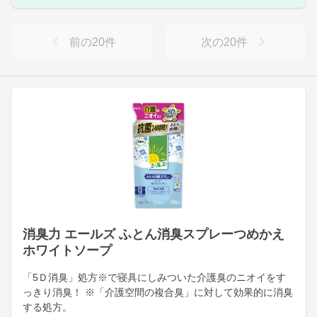
前の
20
件
次の
20
件
消臭力 エールズ ふとん消臭スプレーつめかえ
ホワイトソープ
「5Ｄ消臭」処方※で寝具にしみついた介護臭のニオイをす
っきり消臭！ ※「介護空間の複合臭」に対して効果的に消臭
する処方。