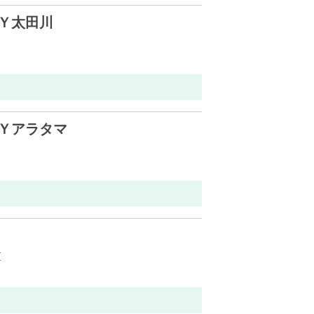
Ｙ太田川
Ｙアラタマ
区