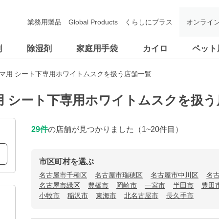
業務用製品
Global Products
くらしにプラス
オンライ
剤
除湿剤
家庭用手袋
カイロ
ペット
ルマ用 シート下専用ホワイトムスクを扱う店舗一覧
用 シート下専用ホワイトムスクを扱う
29
件
の店舗が見つかりました
（1~20件目）
市区町村を選ぶ
名古屋市千種区
名古屋市瑞穂区
名古屋市中川区
名
名古屋市緑区
豊橋市
岡崎市
一宮市
半田市
豊田
小牧市
稲沢市
東海市
北名古屋市
長久手市