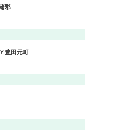
蒲郡
Ｙ豊田元町