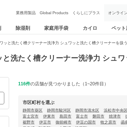
業務用製品
Global Products
くらしにプラス
オンライ
剤
除湿剤
家庭用手袋
カイロ
ペット
ュワッと洗たく槽クリーナー洗浄力 シュワッと洗たく槽クリーナーを扱
ッと洗たく槽クリーナー洗浄力 シュ
116
件
の店舗が見つかりました
（1~20件目）
市区町村を選ぶ
静岡市葵区
静岡市駿河区
静岡市清水区
浜松市中央
富士宮市
伊東市
島田市
富士市
磐田市
焼津市
裾野市
伊豆市
御前崎市
伊豆の国市
牧之原市
函