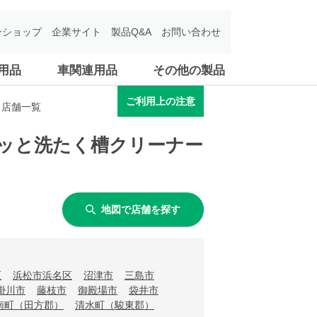
ンショップ
企業サイト
製品Q&A
お問い合わせ
用品
車関連用品
その他の製品
ご利用上の注意
う店舗一覧
ワッと洗たく槽クリーナー
地図で店舗を探す
区
浜松市浜名区
沼津市
三島市
掛川市
藤枝市
御殿場市
袋井市
南町（田方郡）
清水町（駿東郡）