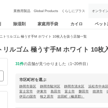
業務用製品
Global Products
くらしにプラス
オンライ
剤
除湿剤
家庭用手袋
カイロ
ペット
ニトリルゴム 極うす手M ホワイト 10枚入を扱う店舗一覧
リルゴム 極うす手M ホワイト 10
31
件
の店舗が見つかりました
（1~20件目）
市区町村を選ぶ
静岡市葵区
静岡市駿河区
静岡市清水区
浜松市中央
富士宮市
伊東市
島田市
富士市
磐田市
焼津市
伊豆の国市
牧之原市
吉田町（榛原郡）