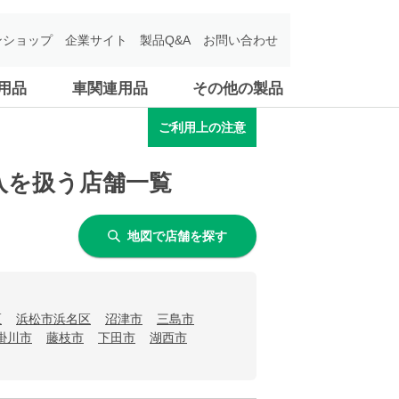
ンショップ
企業サイト
製品Q&A
お問い合わせ
用品
車関連用品
その他の製品
ご利用上の注意
枚入を扱う店舗一覧
地図で店舗を探す
区
浜松市浜名区
沼津市
三島市
掛川市
藤枝市
下田市
湖西市