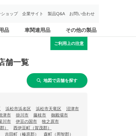
ンショップ
企業サイト
製品Q&A
お問い合わせ
用品
車関連用品
その他の製品
ご利用上の注意
店舗一覧
地図で店舗を探す
区
浜松市浜名区
浜松市天竜区
沼津市
焼津市
掛川市
藤枝市
御殿場市
菊川市
伊豆の国市
牧之原市
郡）
西伊豆町（賀茂郡）
吉田町（榛原郡）
森町（周智郡）