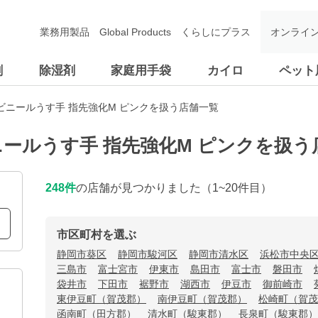
業務用製品
Global Products
くらしにプラス
オンライ
剤
除湿剤
家庭用手袋
カイロ
ペット
ビニールうす手 指先強化M ピンクを扱う店舗一覧
ールうす手 指先強化M ピンクを扱う
248
件
の店舗が見つかりました
（1~20件目）
市区町村を選ぶ
静岡市葵区
静岡市駿河区
静岡市清水区
浜松市中央
三島市
富士宮市
伊東市
島田市
富士市
磐田市
袋井市
下田市
裾野市
湖西市
伊豆市
御前崎市
東伊豆町（賀茂郡）
南伊豆町（賀茂郡）
松崎町（賀茂
函南町（田方郡）
清水町（駿東郡）
長泉町（駿東郡）