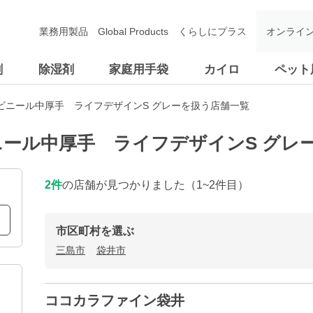
業務用製品
Global Products
くらしにプラス
オンライ
剤
除湿剤
家庭用手袋
カイロ
ペット
ビニール中厚手 ライフデザインS グレーを扱う店舗一覧
ール中厚手 ライフデザインS グレ
2
件
の店舗が見つかりました
（1~2件目）
市区町村を選ぶ
三島市
袋井市
ココカラファイン袋井