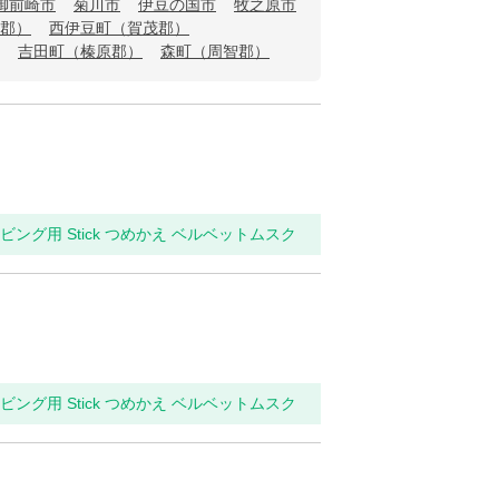
御前崎市
菊川市
伊豆の国市
牧之原市
郡）
西伊豆町（賀茂郡）
吉田町（榛原郡）
森町（周智郡）
リビング用 Stick つめかえ ベルベットムスク
リビング用 Stick つめかえ ベルベットムスク