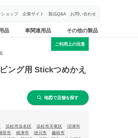
ンショップ
企業サイト
製品Q&A
お問い合わせ
用品
車関連用品
その他の製品
ご利用上の注意
覧
ビング用 Stickつめかえ
地図で店舗を探す
区
浜松市浜名区
浜松市天竜区
沼津市
磐田市
焼津市
掛川市
藤枝市