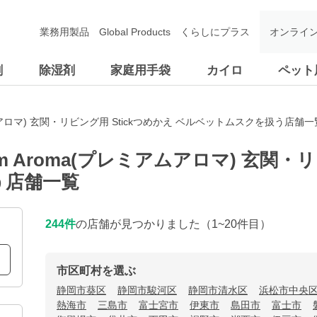
業務用製品
Global Products
くらしにプラス
オンライ
剤
除湿剤
家庭用手袋
カイロ
ペット
アムアロマ) 玄関・リビング用 Stickつめかえ ベルベットムスクを扱う店舗一
m Aroma(プレミアムアロマ) 玄関・リ
う店舗一覧
244
件
の店舗が見つかりました
（1~20件目）
市区町村を選ぶ
静岡市葵区
静岡市駿河区
静岡市清水区
浜松市中央
熱海市
三島市
富士宮市
伊東市
島田市
富士市