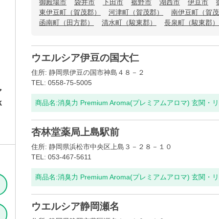
御殿場市
袋井市
下田市
裾野市
湖西市
伊豆市
東伊豆町（賀茂郡）
河津町（賀茂郡）
南伊豆町（賀茂
函南町（田方郡）
清水町（駿東郡）
長泉町（駿東郡）
ウエルシア伊豆の国大仁
住所: 静岡県伊豆の国市神島４８－２
TEL: 0558-75-5005
ア
k
商品名:
消臭力 Premium Aroma(プレミアムアロマ) 玄関・
杏林堂薬局上島駅前
住所: 静岡県浜松市中央区上島３－２８－１０
TEL: 053-467-5611
商品名:
消臭力 Premium Aroma(プレミアムアロマ) 玄関・
ウエルシア静岡瀬名