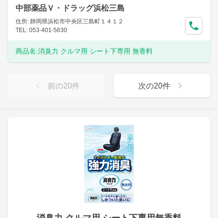
中部薬品Ｖ・ドラッグ浜松三島
住所: 静岡県浜松市中央区三島町１４１２
TEL: 053-401-5630
商品名:
消臭力 クルマ用 シート下専用 無香料
前の
20
件
次の
20
件