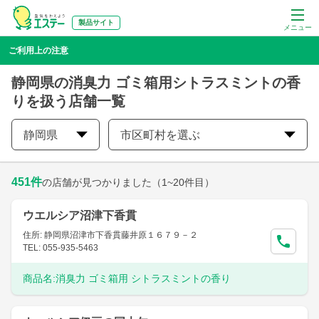
製品サイト
メニュー
ご利用上の注意
静岡県の消臭力 ゴミ箱用シトラスミントの香
りを扱う店舗一覧
静岡県
市区町村を選ぶ
451
件
の店舗が見つかりました
（1~20件目）
ウエルシア沼津下香貫
住所: 静岡県沼津市下香貫藤井原１６７９－２
TEL: 055-935-5463
商品名:
消臭力 ゴミ箱用 シトラスミントの香り