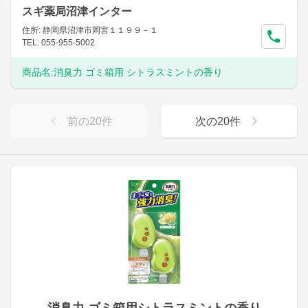
スギ薬局沼津インター
住所: 静岡県沼津市岡宮１１９９－１
TEL: 055-955-5002
商品名:
消臭力 ゴミ箱用 シトラスミントの香り
前の
20
件
次の
20
件