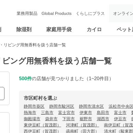
業務用製品
Global Products
くらしにプラス
オンライ
剤
除湿剤
家庭用手袋
カイロ
ペット
関・リビング用無香料を扱う店舗一覧
リビング用無香料を扱う店舗一覧
500
件
の店舗が見つかりました
（1~20件目）
市区町村を選ぶ
静岡市葵区
静岡市駿河区
静岡市清水区
浜松市中央
熱海市
三島市
富士宮市
伊東市
島田市
富士市
御殿場市
袋井市
下田市
裾野市
湖西市
伊豆市
東伊豆町（賀茂郡）
河津町（賀茂郡）
南伊豆町（賀茂
西伊豆町（賀茂郡）
函南町（田方郡）
清水町（駿東郡