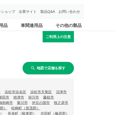
ンショップ
企業サイト
製品Q&A
お問い合わせ
用品
車関連用品
その他の製品
ご利用上の注意
地図で店舗を探す
区
浜松市浜名区
浜松市天竜区
沼津市
磐田市
焼津市
掛川市
藤枝市
御前崎市
菊川市
伊豆の国市
牧之原市
郡）
松崎町（賀茂郡）
）
長泉町（駿東郡）
吉田町（榛原郡）