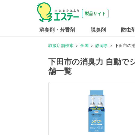
製品サイト
消臭剤・芳香剤
脱臭剤
防虫
取扱店舗検索
全国
静岡県
下田市の消
下田市の消臭力 自動で
舗一覧