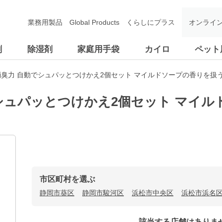
業務用製品
Global Products
くらしにプラス
オンライ
剤
除湿剤
家庭用手袋
カイロ
ペット
臭力 自動でシュパッとつけかえ2個セット マイルドソープの香りを扱
シュパッとつけかえ2個セット マイル
市区町村を選ぶ
静岡市葵区
静岡市駿河区
浜松市中央区
浜松市浜名
該当する店舗はありま