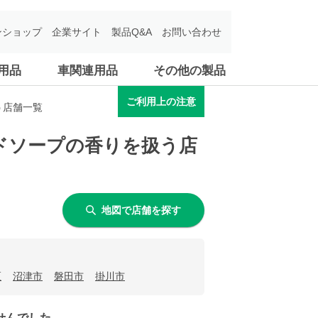
ンショップ
企業サイト
製品Q&A
お問い合わせ
用品
車関連用品
その他の製品
ご利用上の注意
う店舗一覧
ドソープの香りを扱う店
地図で店舗を探す
区
沼津市
磐田市
掛川市
せんでした